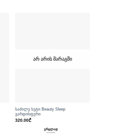
ᲐᲠ ᲐᲠᲘᲡ ᲛᲐᲠᲐᲒᲨᲘ
საძილე სეტი Beauty Sleep
ვარდისფერი
320.00
₾
ᲕᲠᲪᲚᲐᲓ