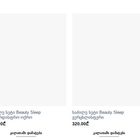
ლე სეტი Beauty Sleep
საძილე სეტი Beauty Sleep
რდისფრო ოქრო
ვერცხლისფერი
00
₾
320.00
₾
ᲙᲐᲚᲐᲗᲐᲨᲘ ᲓᲐᲛᲐᲢᲔᲑᲐ
ᲙᲐᲚᲐᲗᲐᲨᲘ ᲓᲐᲛᲐᲢᲔᲑᲐ