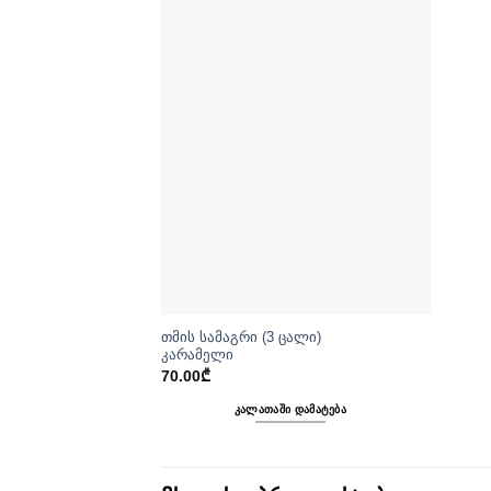
თმის სამაგრი (3 ცალი)
კარამელი
70.00
₾
ᲙᲐᲚᲐᲗᲐᲨᲘ ᲓᲐᲛᲐᲢᲔᲑᲐ