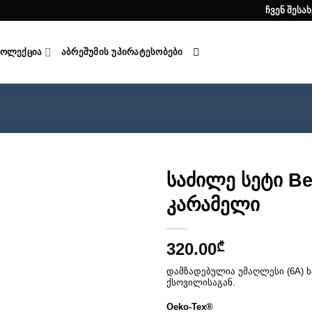
ჩვენ შესახ
ᲙᲝᲚᲔᲥᲪᲘᲐ
ᲐᲑᲠᲔᲨᲣᲛᲘᲡ ᲣᲞᲘᲠᲐᲢᲔᲡᲝᲑᲔᲑᲘ
საძილე სეტი Be
კარამელი
სურვილების
სიაში
დამატება
320.00
₾
დამზადებულია უმაღლესი (6A) ხ
ქსოვილისაგან.
Oeko-Tex®