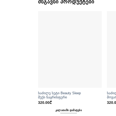
ᲛᲡᲒᲐᲕᲡᲘ ᲞᲠᲝᲓᲣᲥᲢᲔᲑᲘ
საძილე სეტი Beauty Sleep
საძი
მუქი ნაცრისფერი
მოვა
320.00
₾
320.
ᲙᲐᲚᲐᲗᲐᲨᲘ ᲓᲐᲛᲐᲢᲔᲑᲐ