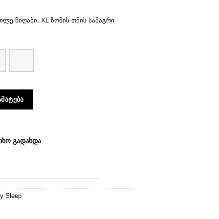
ილე ნიღაბი, XL ზომის თმის სამაგრი
ty Sleep კარამელი
ᲛᲐᲢᲔᲑᲐ
ᲗᲮᲝ ᲒᲐᲓᲐᲮᲓᲐ
y Sleep