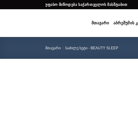
Skip
ᲣᲤᲐᲡᲝ ᲛᲘᲬᲝᲓᲔᲑᲐ ᲡᲐᲥᲐᲠᲗᲕᲔᲚᲝᲡ ᲛᲐᲡᲨᲢᲐᲑᲘᲗ
to
content
ᲛᲗᲐᲕᲐᲠᲘ
ᲐᲑᲠᲔᲨᲣᲛᲘᲡ 
ᲛᲗᲐᲕᲐᲠᲘ
ᲡᲐᲫᲘᲚᲔ ᲡᲔᲢᲘ - BEAUTY SLEEP
/