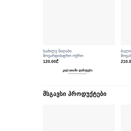
საძილე ნიღაბი
ბალი
მოვარდისფრო ოქრო
მოვა
120.00
₾
210.
ᲙᲐᲚᲐᲗᲐᲨᲘ ᲓᲐᲛᲐᲢᲔᲑᲐ
ᲛᲡᲒᲐᲕᲡᲘ ᲞᲠᲝᲓᲣᲥᲢᲔᲑᲘ