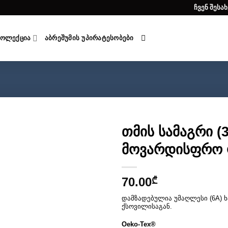
ჩვენ შესახ
ᲙᲝᲚᲔᲥᲪᲘᲐ
ᲐᲑᲠᲔᲨᲣᲛᲘᲡ ᲣᲞᲘᲠᲐᲢᲔᲡᲝᲑᲔᲑᲘ
თმის სამაგრი (
მოვარდისფრო
სურვილების
სიაში
დამატება
70.00
₾
დამზადებულია უმაღლესი (6A) ხ
ქსოვილისაგან.
Oeko-Tex®