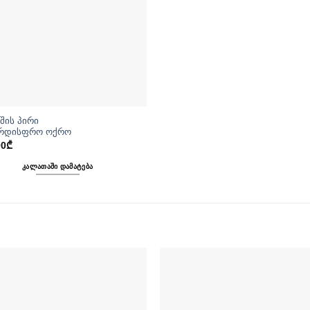
შის პირი
რდისფრო ოქრო
00
₾
ᲙᲐᲚᲐᲗᲐᲨᲘ ᲓᲐᲛᲐᲢᲔᲑᲐ