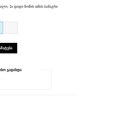
უალო, 1x დიდი ზომის თმის სამაგრი
 ცალი) მოვარდისფრო ოქრო
ᲛᲐᲢᲔᲑᲐ
ᲗᲮᲝ ᲒᲐᲓᲐᲮᲓᲐ