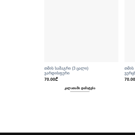
თმის სამაგრი (3 ცალი)
თმის
ვარდისფერი
ვერც
70.00
₾
70.0
ᲙᲐᲚᲐᲗᲐᲨᲘ ᲓᲐᲛᲐᲢᲔᲑᲐ