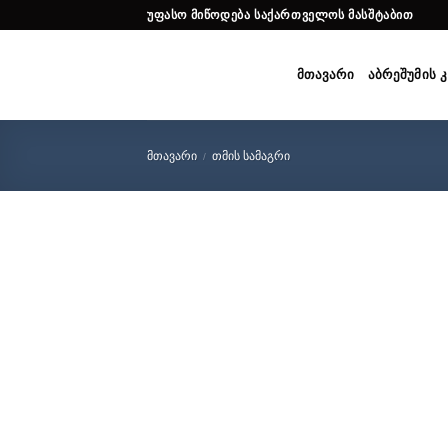
Skip
ᲣᲤᲐᲡᲝ ᲛᲘᲬᲝᲓᲔᲑᲐ ᲡᲐᲥᲐᲠᲗᲕᲔᲚᲝᲡ ᲛᲐᲡᲨᲢᲐᲑᲘᲗ
to
content
ᲛᲗᲐᲕᲐᲠᲘ
ᲐᲑᲠᲔᲨᲣᲛᲘᲡ 
ᲛᲗᲐᲕᲐᲠᲘ
ᲗᲛᲘᲡ ᲡᲐᲛᲐᲒᲠᲘ
/